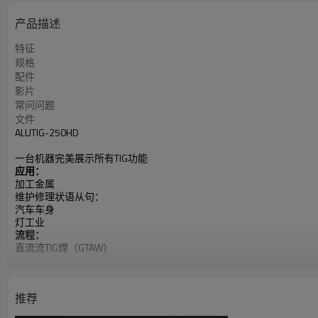
产品描述
特征
规格
配件
影片
常问问题
文件
ALUTIG-250HD
一台机器完美展示所有TIG功能
应用：
加工金属
维护修理状语从句：
汽车车身
灯工业
流程：
直流流TIG焊（GTAW）
A交流TIG焊（GTAW）
MIX TIG（GTAW）
手工焊（SMAW）
推荐
输入功率：230V，单相
安培范围：5-250A