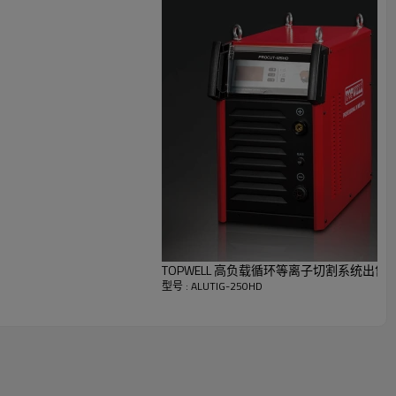
TOPWELL 高负载循环等离子切割系统出售 PROC
型号 : ALUTIG-250HD
纹图案。
脉冲频率和行进速度之间的关系决定了涟漪之间的距离。
慢