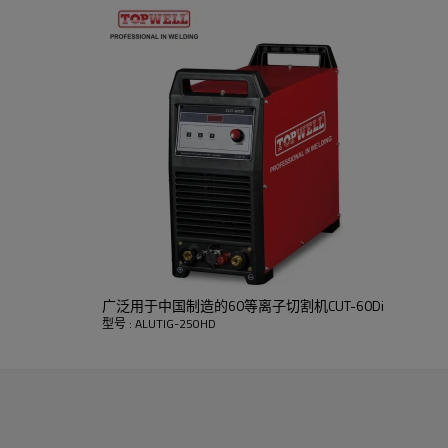
广泛用于中国制造的60等离子切割机CUT-60Di
型号 : ALUTIG-250HD
PULSED TIG
平均电流强度来减少变形。
这种加热和冷却效果还在焊缝中产生明显的波
。