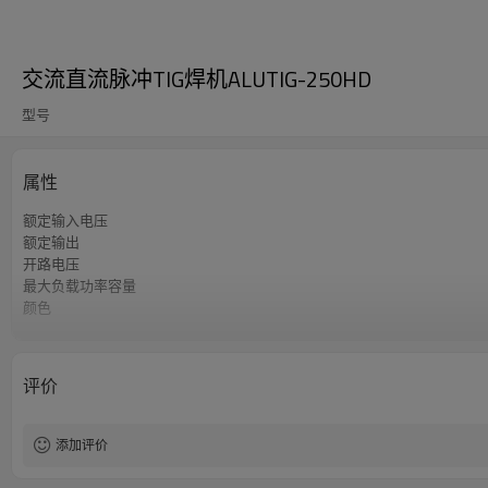
交流直流脉冲TIG焊机ALUTIG-250HD
型号
属性
额定输入电压
额定输出
开路电压
最大负载功率容量
颜色
功率因数
效率
质保
评价
外形尺寸
重量
添加评价