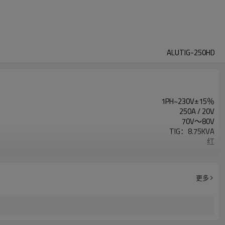
ALUTIG-250HD
1PH~230V±15％
250A / 20V
70V〜80V
TIG：8.75KVA
红
0.8
80％
1年保修
更多
560x230x480mm
23KG