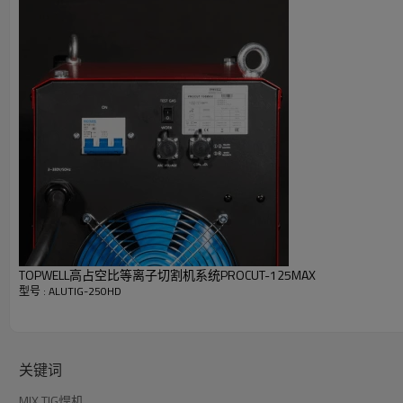
额定输出，40℃（104℉）：
250A，20V @ 60％工作循环
重量：23kg
TOPWELL高占空比等离子切割机系统PROCUT-125MAX
型号 : ALUTIG-250HD
常规脉冲TIG
关键词
通常为0.2至10 PPS。
在焊接熔池上提供加热和冷却效果，并通过降低
脉冲还可以与添加填充金属协调，并且可以增加焊接熔池的整体控制
MIX TIG焊机