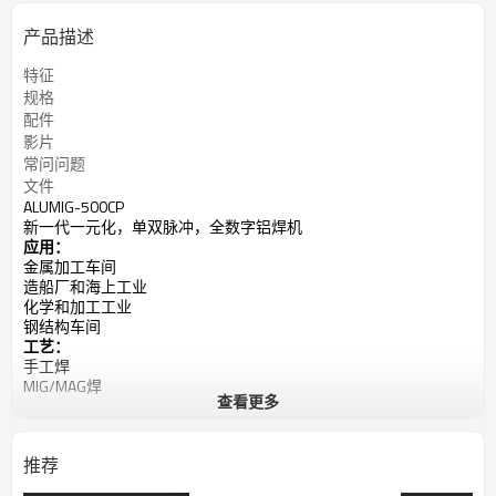
产品描述
特征
规格
配件
影片
常问问题
文件
ALUMIG-500CP
新一代一元化，单双脉冲，全数字铝焊机
应用：
金属加工车间
造船厂和海上工业
化学和加工工业
钢结构车间
工艺：
手工焊
MIG/MAG焊
查看更多
药芯焊丝焊
单脉冲MIG焊
双脉冲MIG焊
推荐
输入功率：400V，3相
电流范围：10-500A