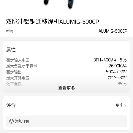
双脉冲铝铜迁移焊机ALUMIG-500CP
ALUMIG-500CP
型号
属性
3PH~400V + 15％
额定输入电压
26.99KVA
最大负载功率容量
500A / 39V
额定输出
70V〜80V
最大开路电压
85％
效率刍议
查看更多
4轮
送丝机构
0-25 /分钟
送丝速度范围
1年保修
保证
评价
更多
960x420x1400mm
尺寸
80公斤
重量（KG）
添加评价