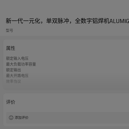
新一代一元化，单双脉冲，全数字铝焊机ALUMIG-
型号
属性
额定输入电压
最大负载功率容量
额定输出
最大开路电压
效率刍议
送丝机构
送丝速度范围
保证
评价
尺寸
重量
添加评价