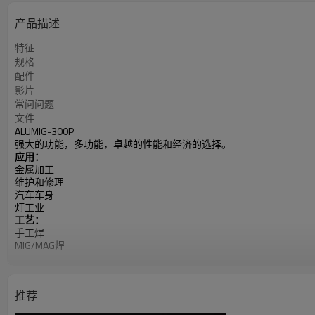
产品描述
特征
规格
配件
影片
常问问题
文件
ALUMIG-300P
强大的功能，多功能，卓越的性能和经济的选择。
应用：
金属加工
维护和修理
汽车车身
灯工业
工艺：
手工焊
MIG/MAG焊
药芯焊丝焊
单脉冲MIG焊
双脉冲MIG焊
推荐
输入功率：400V，单相
范围：10-250A