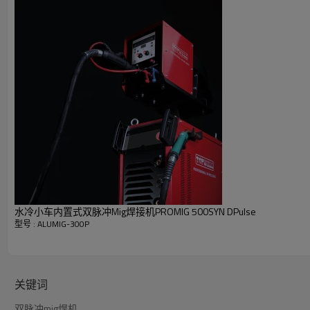
额定输出，40°C（104°F）：
250A，26.5V @ 60％占空比
重量：32KG
简单智能的一元化控制功能
机器的协同操作使其易于使用，即使对于初期焊机也是如此。只需设
控制精密的单脉冲MIG焊（PMIG）
脉冲MIG工艺通过在每个脉冲的电极末端形成一滴熔融金属来工作。
优点：
没有或非常低的飞溅水平。
与其他GMAW金属转移模式相比，更能抵抗缺乏融合缺陷。
出色的焊缝外观。
降低热量引起的失真。
能够焊接不合适的位置。
降低氢沉积。
减少电弧击打的倾向。
适用于机器人和硬件自动化应用。
水冷小车内置式双脉冲Mig焊接机PROMIG 500SYN DPulse
型号 : ALUMIG-300P
关键词
双脉冲mig焊机