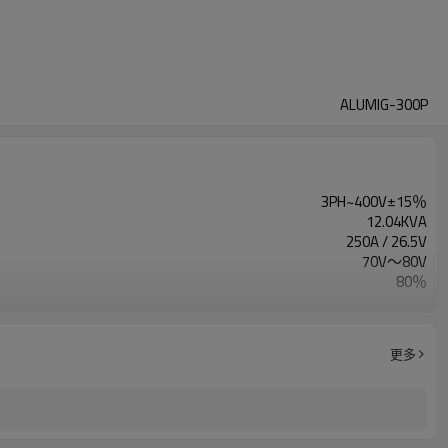
ALUMIG-300P
3PH~400V±15％
12.04KVA
250A / 26.5V
70V〜80V
80％
4个滚轮
0〜25米/分钟
1年保修
更多
790X250X650mm
32KG