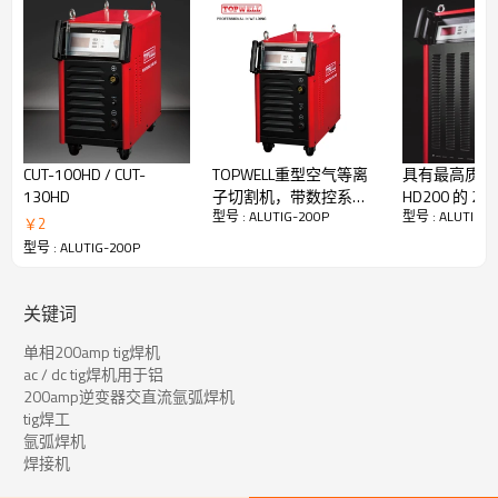
Amperage Range: 5-200A
Rated Output at 40℃ (104℉):
200A at 18V @60% Duty Cycle
Weight: 23kg
CUT-100HD / CUT-
TOPWELL重型空气等离
具有最高质量
130HD
子切割机，带数控系统
HD200 的 2
型号 : ALUTIG-200P
型号 : ALUTIG-2
CUT-100HD
等离子切割机
￥
2
型号 : ALUTIG-200P
关键词
单相200amp tig焊机
ac / dc tig焊机用于铝
200amp逆变器交直流氩弧焊机
tig焊工
氩弧焊机
PULSED TIG
焊接机
Conventional Pulsed TIG
Typically from 0.2 to 10 PPS. Provides a heating and cooling effect