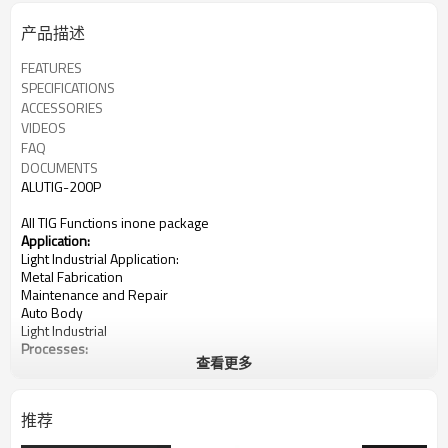
产品描述
FEATURES
SPECIFICATIONS
ACCESSORIES
VIDEOS
FAQ
DOCUMENTS
ALUTIG-200P
All TIG Functions inone package
Application:
Light Industrial Application:
Metal Fabrication
Maintenance and Repair
Auto Body
Light Industrial
Processes:
查看更多
DC TIG (GTAW)
AC TIG (GTAW)
MIX TIG (GTAW)
推荐
Stick (SMAW)
Input Power: 230V, 1-Phase