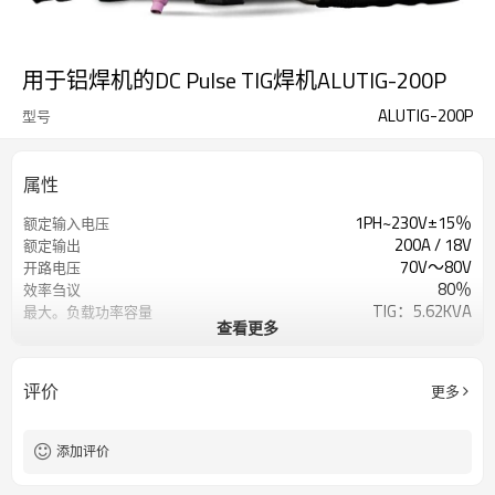
用于铝焊机的DC Pulse TIG焊机ALUTIG-200P
ALUTIG-200P
型号
属性
1PH~230V±15％
额定输入电压
200A / 18V
额定输出
70V〜80V
开路电压
80％
效率刍议
TIG：5.62KVA
最大。负载功率容量
查看更多
TIG：5A / 10.2V~200A / 18V
焊接电流/电压范围
在0.2Hz〜200Hz范围
脉冲频率
1年保修
保证
评价
更多
560x230x480mm
外形尺寸
23KG
重量
添加评价