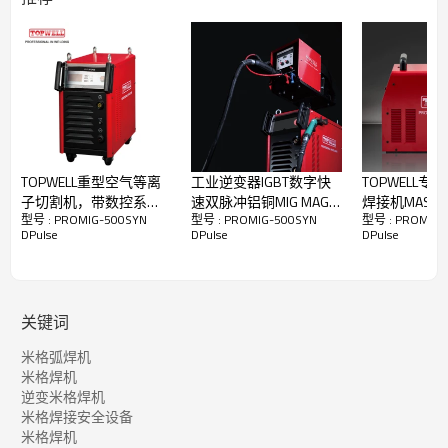
重量：96KG
TOPWELL重型空气等离
工业逆变器IGBT数字快
TOPWELL专业
子切割机，带数控系统
速双脉冲铝铜MIG MAG
焊接机MASTER
型号 : PROMIG-500SYN
型号 : PROMIG-500SYN
型号 : PROMIG-
CUT-100HD
MMA焊机焊机PROMIG-
250AC
DPulse
DPulse
DPulse
350SYN脉冲
关键词
米格弧焊机
米格焊机
逆变米格焊机
米格焊接安全设备
米格焊机