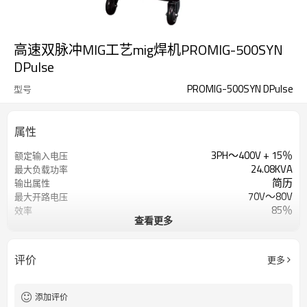
高速双脉冲MIG工艺mig焊机PROMIG-500SYN
DPulse
PROMIG-500SYN DPulse
型号
属性
3PH〜400V + 15％
额定输入电压
24.08KVA
最大负载功率
简历
输出属性
70V〜80V
最大开路电压
85％
效率
查看更多
4个滚筒
送丝机构
0-25m / min
送丝速度范围
1年保修
保修单
评价
更多
960x420x1400mm
方面
96公斤
重量
添加评价