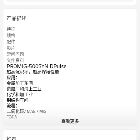
产品描述
特征
规格
配件
影片
常问问题
文件资料
PROMIG-500SYN DPulse
超高沉积率，超高焊接性能
应用：
金属加工车间
造船厂和海上工业
化学和加工业
钢结构车间
流程：
二氧化碳/ MAG / MIG
FCAW
查看更多
MMA（棒）
输入电源：380V，三相
40°C（104°F）时的额定输出：
推荐
500V at 39V @ 60％占空比