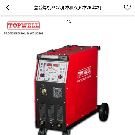
氩弧焊机250A脉冲和双脉冲MIG焊机
1
/
5