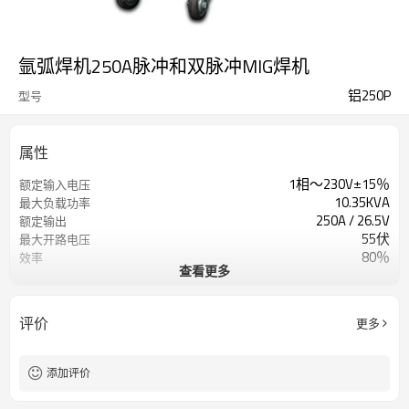
氩弧焊机250A脉冲和双脉冲MIG焊机
铝250P
型号
属性
1相〜230V±15％
额定输入电压
10.35KVA
最大负载功率
250A / 26.5V
额定输出
55伏
最大开路电压
80％
效率
查看更多
4个滚筒
送丝机构
0〜25m /分钟
送丝速度范围
1年保修
保修单
评价
更多
790X250X650mm
方面
32公斤
重量
添加评价