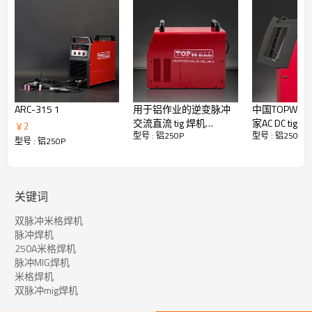
范围：10-250A
40°C（104°F）时的额定输出：
250A at26.5V @ 60％占空比
重量：32KG
协同米格
机器的协同运行使它易于使用，即使对于初学者来说也是如此。只
需设置导线类型和直径，然后选择导线速度即可。现在您可以焊接
了！随着焊丝速度的增加/减少，电弧电压也增加/减少以维持恒定
ARC-315 1
用于铝作业的逆变脉冲
中国TOPWEL
的焊接电弧。
交流直流 tig 焊机
家AC DC tig
￥
2
脉冲米格
型号 : 铝250P
型号 : 铝250P
MASTERTIG-250AC
MASTERTIG-3
脉冲MIG工艺的工作原理是每个脉冲在电极末端形成一个熔融金属
型号 : 铝250P
小滴。然后，仅添加适量的电流以将一个液滴推过电弧并进入熔
池。这些液滴的转移通过电弧发生，每个脉冲一个液滴。
优势：
飞溅很少或很少。
关键词
与GMAW金属转移的其他方式相比，对缺乏融合缺陷的抵抗力更
高。
双脉冲米格焊机
优良的焊缝外观。
脉冲焊机
减少的热量引起的变形。
250A米格焊机
能够错位焊接。
脉冲MIG焊机
降低氢气沉积。
米格焊机
减少电弧吹动的趋势。
双脉冲mig焊机
适用于机器人和硬自动化应用程序。