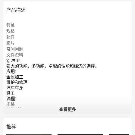
产品描述
特征
规格
配件
影片
常问问题
文件资料
铝250P
强大的功能，多功能，卓越的性能和经济的选择。
应用：
金属加工
维护和修理
汽车车身
轻工
流程：
米格
助焊剂芯
查看更多
脉冲MIG
双脉冲MIG
MMA（棒）
推荐
输入电源：400V，三相安培