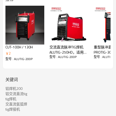
安培范围：5-200A
40℃（104℉）时的额定输出：
200V at 18V @ 60％占空比
体重：23kg
CUT-100H / 130H
交流直流脉冲TIG焊机
重型脉冲直流
ALUTIG-250HD，适用于
PROTIG-300C
￥
2
型号 : ALUTIG-200P
型号 : ALUTIG-2
铝焊机
型号 : ALUTIG-200P
关键词
铝焊机200
铝交流直流tig
tig焊机
交直流氩弧焊
脉冲氩弧焊
tig焊接机
常规脉冲TIG