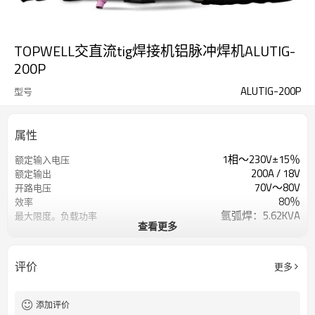
TOPWELL交直流tig焊接机铝脉冲焊机ALUTIG-
200P
ALUTIG-200P
型号
属性
1相〜230V±15％
额定输入电压
200A / 18V
额定输出
70V〜80V
开路电压
80％
效率
氩弧焊：5.62KVA
最大限度。负载功率
查看更多
氩弧焊：5A / 10.2V〜200A / 18V
焊接电流/电压范围
0.2Hz〜200Hz的
脉冲频率
1年保修
保修单
评价
更多
540x240x480mm
方面
23公斤
重量
添加评价