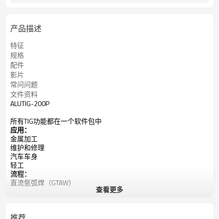
产品描述
特征
规格
配件
影片
常问问题
文件资料
ALUTIG-200P
所有TIG功能都在一个软件包中
应用：
金属加工
维护和修理
汽车车身
轻工
流程：
直流氩弧焊（GTAW）
查看更多
交流氩弧焊（GTAW）
混合TIG（GTAW）
棒（SMAW）
推荐
输入电源：230V，1相