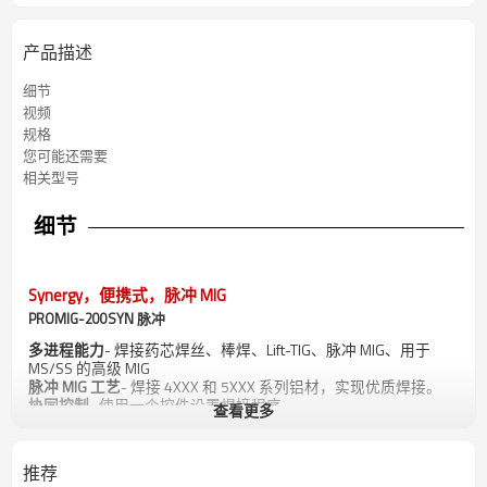
产品描述
细节
视频
规格
您可能还需要
相关型号
细节
Synergy，便携式，脉冲 MIG
PROMIG-200SYN 脉冲
多进程能力
- 焊接药芯焊丝、棒焊、Lift-TIG、脉冲 MIG、用于
MS/SS 的高级 MIG
脉冲 MIG 工艺
- 焊接 4XXX 和 5XXX 系列铝材，实现优质焊接。
协同控制
- 使用一个控件设置焊接程序。
查看更多
内置特色波形
- 提供平滑、稳定的电弧和卓越、可重复的焊接。
动态控制
- 控制从较软电弧到较硬电弧的焊接电弧锥宽度。
推荐