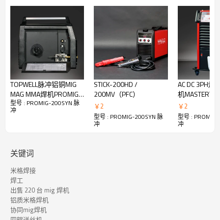
TOPWELL脉冲铝铜MIG
STICK-200HD /
AC DC 3PH焊
MAG MMA焊机PROMIG-
200MV（PFC）
机MASTERTIG
型号 : PROMIG-200SYN 脉
200SYN Pulse 200a焊接
￥
2
￥
2
冲
机
型号 : PROMIG-200SYN 脉
型号 : PROMIG-
冲
冲
关键词
用于铝的 True Pulse MIG
米格焊接
焊工
出售 220 台 mig 焊机
铝质米格焊机
脉冲 MIG 工艺的工作原理是在每个脉冲的电极末端形成一滴熔融
协同mig焊机
金属。然后，添加适量的电流，将一个液滴推过电弧并进入水
四辊送丝机