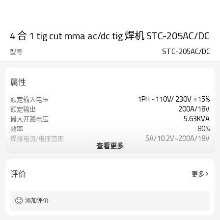
4 合 1 tig cut mma ac/dc tig 焊机 STC-205AC/DC
STC-205AC/DC
型号
属性
1PH ~110V/ 230V ±15%
额定输入电压
200A/18V
额定输出
5.63KVA
最大开路电压
80%
效率
5A/10.2V~200A/18V
焊接电流/电压范围
查看更多
10mm
优质切割厚度
(500mm/min)
0.1S~15S
气体临流/延迟时间
评价
更多
1年保修
保修单
550x230x440mm
方面
26KG
重量
添加评价