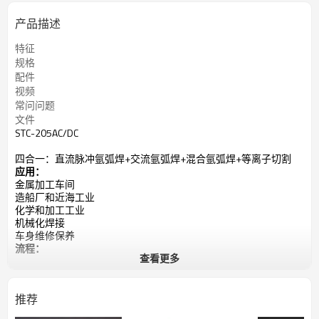
产品描述
特征
规格
配件
视频
常问问题
文件
STC-205AC/DC
四合一：直流脉冲氩弧焊+交流氩弧焊+混合氩弧焊+等离子切割
应用：
金属加工车间
造船厂和近海工业
化学和加工工业
机械化焊接
车身维修保养
流程：
查看更多
直流氩弧焊，
交流氩弧焊，
混合TIG，
推荐
综合格斗（棒），
等离子切割