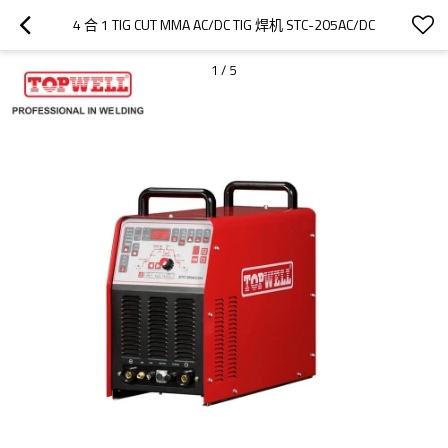
4 合 1 TIG CUT MMA AC/DC TIG 焊机 STC-205AC/DC
1
/
5