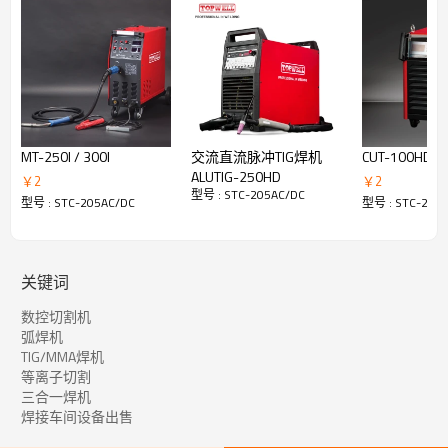
输入电源：200-240V，1 相
40℃ (104℉) 时的额定输出：
氩弧焊：200A/18V/60%
PAC：50A/100V/ 60%
重量：26公斤
MT-250I / 300I
交流直流脉冲TIG焊机
CUT-100HD
ALUTIG-250HD
￥
2
￥
2
型号 : STC-205AC/DC
型号 : STC-205AC/DC
型号 : STC-205
关键词
数控切割机
弧焊机
脉冲TIG
TIG/MMA焊机
常规脉冲 TIG
等离子切割
通常为 0.2 至 10 PPS。对焊接熔池提供加热和冷却效果，并可通
三合一焊机
过降低平均电流强度来减少变形。这种加热和冷却效果还会在焊道
焊接车间设备出售
中产生明显的波纹图案。脉冲频率和行进速度之间的关系决定了波
纹之间的距离。慢脉冲也可以与填充金属的添加相协调，并且可以