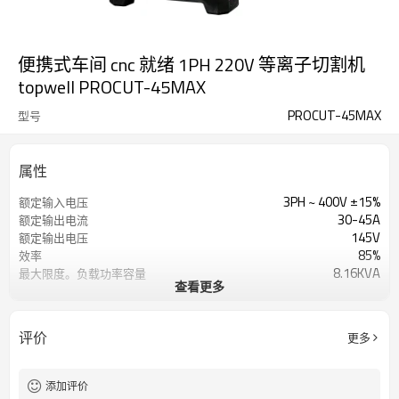
便携式车间 cnc 就绪 1PH 220V 等离子切割机
topwell PROCUT-45MAX
PROCUT-45MAX
型号
属性
3PH ~ 400V ±15%
额定输入电压
30-45A
额定输出电流
145V
额定输出电压
85%
效率
8.16KVA
最大限度。负载功率容量
查看更多
逆变器-IGBT
电源类型
PX62/6m PXM62/7.5m
火炬
1年保修
保修单
评价
更多
560X230X480mm
方面
22KG
重量
添加评价