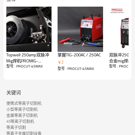
无渣(CNC) 8mm 900mm/min
穿孔* 12mm
推荐16mm 500mm/min
Severance(手切) 29mm 125mm/min
优点
Topwell 250amp双脉冲
掌握TIG-200AC / 250AC
双脉冲250amp
Mig焊机PROMIG-
合金mig焊机AL
￥
2
型号 : PROCUT-45MAX
型号 : PROCUT-
250SYN DPULSE
250P
型号 : PROCUT-45MAX
关键词
强大的输出
便携式等离子切割机
强大的输出-
40A@60%，在40℃（104℉），质量切割能力可达
小型等离子切割机
16mm（手动）和8mm（CNC无渣）；
金属等离子切割机
高输出电压-
145VDC确保较长的等离子弧长度；
45等离子切割机
轻的
等离子切割
等离子金属切割设备