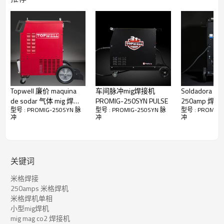
250A /26.5V/60% 占空比
重量：32KG
真正的脉冲焊接优秀
大多数人认为脉冲功能仅用于焊接铝和不锈钢。我们制造
PROMIG-250SYN PULSE 不仅使用脉冲，还使用低碳钢！真正的喷
射电弧转移在电极末端形成熔融金属液滴，然后添加适量的电流以
推动该液滴穿过电弧并进入熔池。通过练习数千次焊接工作，针对
不同材料和不同情况改进了脉冲曲线。选择 JOB-LISTS 后，波形控
制系统会根据您的技术不断监控复杂的电弧特性，以提供平滑、稳
Topwell 廉价 maquina
车间脉冲mig焊接机
Soldadora 脉
定的电弧、优质、可重复的焊接。无论是低碳钢、不锈钢还是铝，
de sodar 气体 mig 焊机
PROMIG-250SYN PULSE
250amp 焊
PROMIG-250SYN PULSE 都能确保您焊接出色且充满乐趣。
型号 : PROMIG-250SYN 脉
型号 : PROMIG-250SYN 脉
型号 : PROMIG-
Alumig-500CP
PROMIG-250S
冲
冲
冲
关键词
米格焊接
250amps 米格焊机
米格焊机单相
小型mig焊机
mig mag co2 焊接机