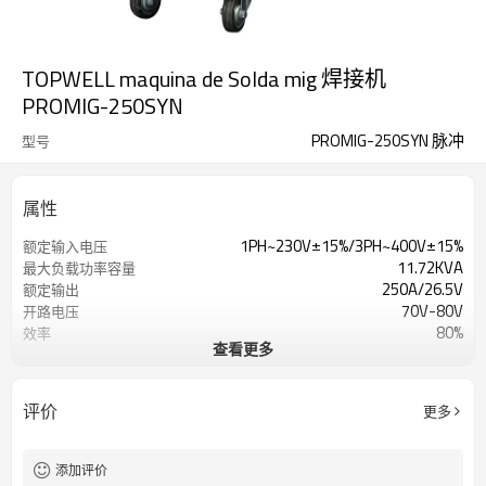
TOPWELL maquina de Solda mig 焊接机
PROMIG-250SYN
PROMIG-250SYN 脉冲
型号
属性
1PH~230V±15%/3PH~400V±15%
额定输入电压
11.72KVA
最大负载功率容量
250A/26.5V
额定输出
70V-80V
开路电压
80%
效率
查看更多
4个滚筒
送丝机构
2-25m/min
送丝速度范围
3年质保
保修单
评价
更多
790x250x650mm
方面
32KG
重量(KG)
添加评价