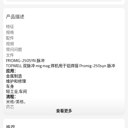
产品描述
特征
规格
配件
视频
常问问题
文件
PROMIG-250SYN 脉冲
TOPWELL 双脉冲 mig mag 焊机用于铝焊接 Promig-250syn 脉冲
应用：
金属制造
维护和修理
车身
轻工业,车间
流程：
米格/美格，
药芯
查看更多
脉冲 MIG
TIG、MMA（棒）
输入电源：400V，三相
推荐
40°C (104°F) 时的额定输出：