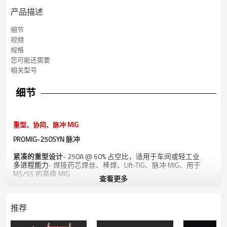
产品描述
细节
视频
规格
您可能还需要
相关型号
细节
重型、协同、脉冲 MIG
PROMIG-250SYN 脉冲
紧凑的重型设计
- 250A @ 60% 占空比，适用于车间或轻工业
多进程能力
- 焊接药芯焊丝、棒焊、Lift-TIG、脉冲 MIG、用于
MS/SS 的高级 MIG
查看更多
脉冲 MIG 工艺
- 焊接 4XXX 和 5XXX 系列铝材，实现优质焊接。
协同控制
- 通过三个简单的步骤开始焊接。
内置特色波形
- 提供平滑、稳定的电弧和卓越、可重复的焊接。
推荐
动态控制
l - 控制从较软电弧到较硬电弧的焊接电弧锥宽度。