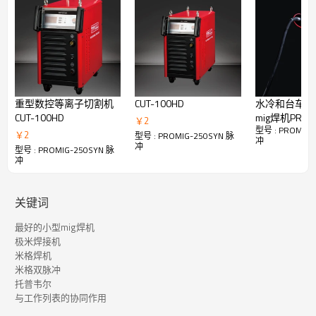
重型数控等离子切割机
CUT-100HD
水冷和台车内
CUT-100HD
mig焊机PROMI
￥
2
型号 : PROMIG-
DPulse
￥
2
型号 : PROMIG-250SYN 脉
冲
冲
型号 : PROMIG-250SYN 脉
冲
关键词
最好的小型mig焊机
用于铝的 True Pulse MIG
极米焊接机
米格焊机
米格双脉冲
托普韦尔
脉冲 MIG 工艺的工作原理是在每个脉冲的电极末端形成一滴熔融
与工作列表的协同作用
金属。然后，添加适量的电流，将一个液滴推过电弧并进入水