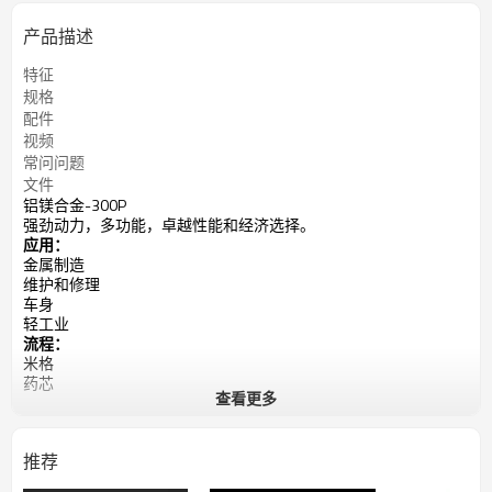
产品描述
特征
规格
配件
视频
常问问题
文件
铝镁合金-300P
强劲动力，多功能，卓越性能和经济选择。
应用：
金属制造
维护和修理
车身
轻工业
流程：
米格
药芯
查看更多
脉冲 MIG
双脉冲 MIG
综合格斗（棒）
推荐
输入电源：400V，三相电流
范围：10-300A