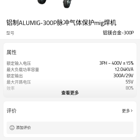
铝制ALUMIG-300P脉冲气体保护mig焊机
铝镁合金-300P
型号
属性
3PH ~ 400V ±15%
额定输入电压
12.04KVA
最大负载功率容量
300A/29V
额定输出
55V
最大开路电压
80%
效率
查看更多
4个滚筒
送丝机构
0~25m/min
送丝速度范围
1年保修
保修单
评价
更多
770X250X650mm
方面
32KG
重量
添加评价