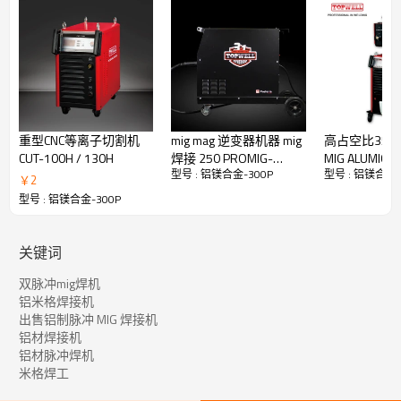
40°C (104°F) 时的额定输出：
29V @60% 占空比时为 300A
重量：32KG
协同米格
该机器的协同操作使其易于使用，即使对于初级焊工也是如此。只
需设置线材类型和直径，然后选择线材速度。现在你要开始焊接
了！随着焊丝速度增加/减少，电弧电压也增加/减少以保持恒定的
焊接电弧。
重型CNC等离子切割机
mig mag 逆变器机器 mig
高占空比35
脉冲米格
CUT-100H / 130H
焊接 250 PROMIG-
MIG ALUMIG-
脉冲 MIG 工艺的工作原理是在每个脉冲的电极末端形成一滴熔融
型号 : 铝镁合金-300P
型号 : 铝镁合金-
250SYN 脉冲
￥
2
金属。然后，添加适量的电流，将一个液滴推过电弧并进入水坑。
型号 : 铝镁合金-300P
这些液滴的转移通过电弧发生，每个脉冲一个液滴。
优势：
不存在或非常低水平的飞溅。
与其他 GMAW 金属转移模式相比，更能抵抗缺乏融合缺陷。
关键词
出色的焊道外观。
降低热引起的变形水平。
双脉冲mig焊机
能够焊接错位。
铝米格焊接机
较低的氢沉积。
出售铝制脉冲 MIG 焊接机
减少电弧击穿的趋势。
铝材焊接机
适用于机器人和硬自动化应用。
铝材脉冲焊机
米格焊工