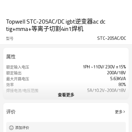
Topwell STC-205AC/DC igbt逆变器ac dc
tig+mma+等离子切割4in1焊机
STC-205AC/DC
型号
属性
1PH ~110V/ 230V ±15%
额定输入电压
200A/18V
额定输出
5.63KVA
最大开路电压
80%
效率
5A/10.2V~200A/18V
焊接电流/电压范围
查看更多
10mm
优质切割厚度
(500mm/min)
0.1S~15S
气体临流/延迟时间
评价
更多
1年保修
保修单
550x230x440mm
方面
26KG
重量
添加评价