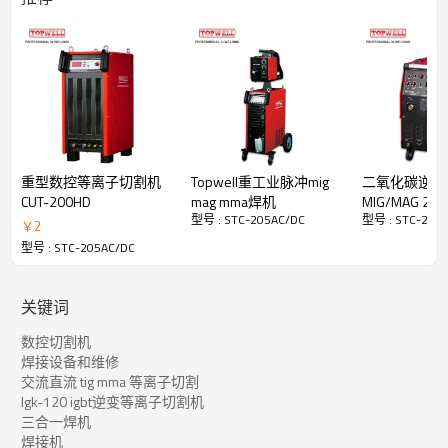
等离子切割
输入电源：200-240V，1 相
40℃ (104℉) 时的额定输出：
氩弧焊：200A/18V/60%
PAC：50A/100V/ 60%
重量：26公斤
重型数控等离子切割机
Topwell重工业脉冲mig
二氧化碳逆变
CUT-200HD
mag mma焊机
MIG/MAG 2
型号 : STC-205AC/DC
型号 : STC-205
MT-250i
￥
2
型号 : STC-205AC/DC
关键词
数控切割机
焊接设备和维修
脉冲TIG
交流直流 tig mma 等离子切割
常规脉冲 TIG
lgk-120 igbt逆变等离子切割机
通常为 0.2 至 10 PPS。对焊接熔池提供加热和冷却效果，并可通
三合一焊机
过降低平均电流强度来减少变形。这种加热和冷却效果还会在焊道
焊接机
中产生明显的波纹图案。脉冲频率和行进速度之间的关系决定了波