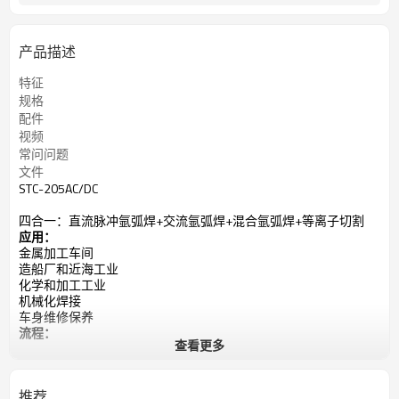
产品描述
特征
规格
配件
视频
常问问题
文件
STC-205AC/DC
四合一：直流脉冲氩弧焊+交流氩弧焊+混合氩弧焊+等离子切割
应用：
金属加工车间
造船厂和近海工业
化学和加工工业
机械化焊接
车身维修保养
流程：
查看更多
直流氩弧焊，
交流氩弧焊，
混合TIG，
推荐
综合格斗（棒），