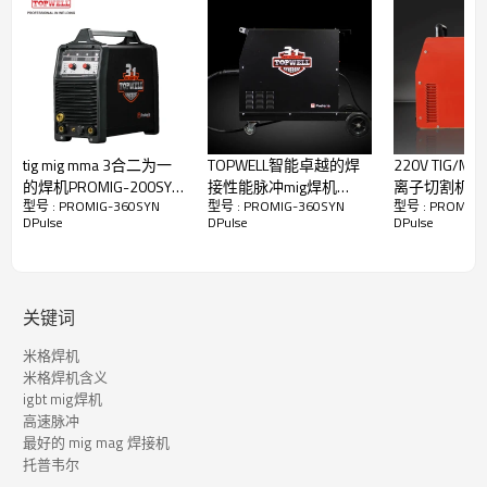
tig mig mma 3合二为一
TOPWELL智能卓越的焊
220V TIG/
的焊机PROMIG-200SYN
接性能脉冲mig焊机
离子切割机四
型号 : PROMIG-360SYN
型号 : PROMIG-360SYN
型号 : PROMIG-
Pulse
PROMIG-250SYN PULSE
+配件STC-205
DPulse
DPulse
DPulse
用于车间
关键词
HSP - 高速脉冲技术
米格焊机
米格焊机含义
igbt mig焊机
-专为要求苛刻的车间使用而设计，
沉积率可提高25~48 %
适用
高速脉冲
于各种材料，无论是用于制造厚材料还是钣金。
最好的 mig mag 焊接机
- 与传统脉冲焊接相比，高速脉冲 (HSP) 工艺使您能够节省时
托普韦尔
间、金钱和能源。该工艺已准备好将脉冲焊接提升到一个全新