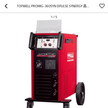
TOPWELL PROMIG-360SYN DPULSE SYNERGY 高速脉冲 MIG 焊机
1
/
5