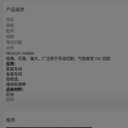
产品描述
特征
规格
配件
视频
常问问题
文件
PROCUT-75MAX
经典、可靠、强大，广泛用于手动切割、气刨甚至 CNC 切割
应用：
家庭车间
金属车间
轻制造，
维修和保养
这些材料：
软钢
黄铜
不锈钢
铜
铝
推荐
输入电源：340-460V，三相
电流范围：30-75A