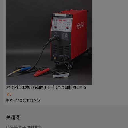
40℃ (104℉) 时的额定输出：
75A @60% 占空比
重量：22KG
250安培脉冲迁移焊机用于铝合金焊接ALUMIG
￥
2
型号 : PROCUT-75MAX
关键词
待售等离子切割业务