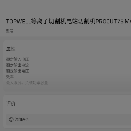
TOPWELL等离子切割机电站切割机PROCUT75 M
型号
属性
额定输入电压
额定输出电流
额定输出电压
效率
最大限度。负载功率容量
电源类型
最大输入电流
保修单
评价
方面
重量
添加评价