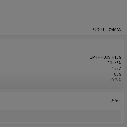
PROCUT-75MAX
3PH ~ 400V ±15%
30-75A
145V
85%
10KVA
逆变器-IGBT
340/460V，32/24A
1年保修
更多
560X230X480mm
22KG