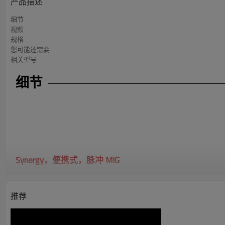
产品描述
细节
视频
规格
您可能还需要
相关型号
细节
Synergy，便携式，脉冲 MIG
PROMIG-200SYN 脉冲
多进程能力
- 焊接药芯焊丝、棒焊、Lift-TIG、脉冲 MIG、用于 MS
推荐
脉冲 MIG 工艺
- 焊接 4XXX 和 5XXX 系列铝材，实现优质焊接。
协同控制
- 使用一个控件设置焊接程序。
内置特色波形
- 提供平滑、稳定的电弧和卓越、可重复的焊接。