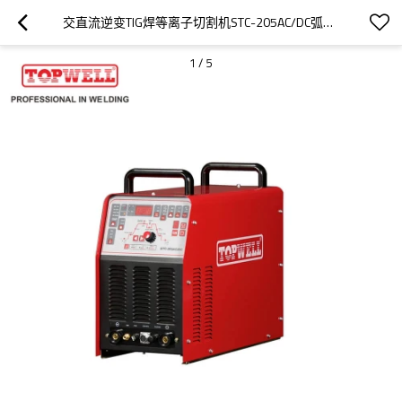
交直流逆变TIG焊等离子切割机STC-205AC/DC弧焊机
1
/
5