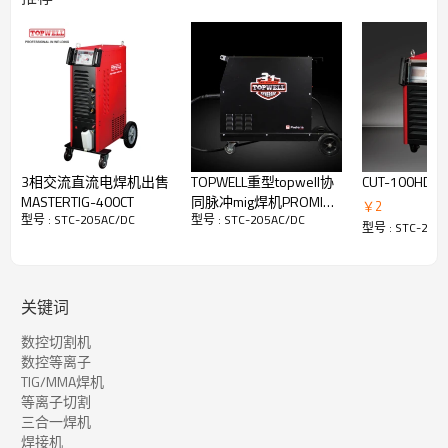
等离子切割
输入电源：200-240V，1 相
40℃ (104℉) 时的额定输出：
氩弧焊：200A/18V/60%
PAC：50A/100V/ 60%
重量：26公斤
3相交流直流电焊机出售
TOPWELL重型topwell协
CUT-100HD
MASTERTIG-400CT
同脉冲mig焊机PROMIG-
￥
2
型号 : STC-205AC/DC
型号 : STC-205AC/DC
250SYN PULSE
型号 : STC-205
关键词
数控切割机
数控等离子
脉冲TIG
TIG/MMA焊机
常规脉冲 TIG
等离子切割
通常为 0.2 至 10 PPS。对焊接熔池提供加热和冷却效果，并可通
三合一焊机
过降低平均电流强度来减少变形。这种加热和冷却效果还会在焊道
焊接机
中产生明显的波纹图案。脉冲频率和行进速度之间的关系决定了波