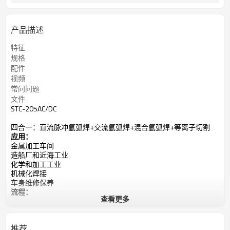
产品描述
特征
规格
配件
视频
常问问题
文件
STC-205AC/DC
四合一：直流脉冲氩弧焊+交流氩弧焊+混合氩弧焊+等离子切割
应用：
金属加工车间
造船厂和近海工业
化学和加工工业
机械化焊接
车身维修保养
流程：
查看更多
直流氩弧焊，
交流氩弧焊，
混合TIG，
推荐
综合格斗（棒），