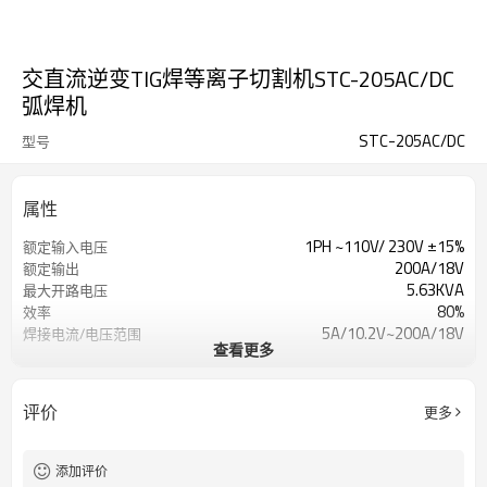
交直流逆变TIG焊等离子切割机STC-205AC/DC
弧焊机
STC-205AC/DC
型号
属性
1PH ~110V/ 230V ±15%
额定输入电压
200A/18V
额定输出
5.63KVA
最大开路电压
80%
效率
5A/10.2V~200A/18V
焊接电流/电压范围
查看更多
10mm
优质切割厚度
(500mm/min)
0.1S~15S
气体临流/延迟时间
评价
更多
1年保修
保修单
550x230x440mm
方面
26KG
重量
添加评价