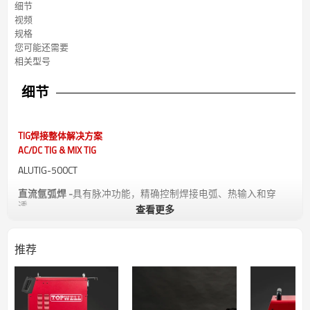
细节
视频
规格
您可能还需要
相关型号
细节
TIG焊接整体解决方案
AC/DC TIG & MIX TIG
ALUTIG-500CT
直流氩弧焊 -
具有脉冲功能，精确控制焊接电弧、热输入和穿
透。
查看更多
交流氩弧焊 -
具有 4 种交流波形（方波和正弦波），以及 3 种交
流波形控制（平衡、频率和幅度）。
推荐
混合 TIG -
在一个工作周期内同时具有交流电流和直流电流，电弧
集中度更好，熔深更深。
可靠而强大的设计
– 500A@60% 占空比，适用于轻工业工作。