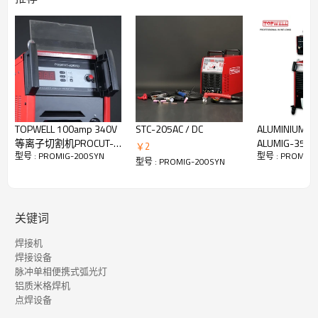
TOPWELL 100amp 340V
STC-205AC / DC
ALUMINIUM 
等离子切割机PROCUT-
ALUMIG-35
￥
2
型号 : PROMIG-200SYN
型号 : PROMIG-
105HD
型号 : PROMIG-200SYN
关键词
焊接机
用于铝的 True Pulse MIG
焊接设备
脉冲单相便携式弧光灯
铝质米格焊机
脉冲 MIG 工艺的工作原理是在每个脉冲的电极末端形成一滴熔融
点焊设备
金属。然后，添加适量的电流，将一个液滴推过电弧并进入水