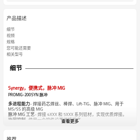
产品描述
细节
视频
规格
您可能还需要
相关型号
细节
Synergy，便携式，脉冲 MIG
PROMIG-200SYN 脉冲
多进程能力
- 焊接药芯焊丝、棒焊、Lift-TIG、脉冲 MIG、用于
MS/SS 的高级 MIG
脉冲 MIG 工艺
- 焊接 4XXX 和 5XXX 系列铝材，实现优质焊接。
协同控制
- 使用一个控件设置焊接程序。
查看更多
内置特色波形
- 提供平滑、稳定的电弧和卓越、可重复的焊接。
动态控制
- 控制从较软电弧到较硬电弧的焊接电弧锥宽度。
推荐