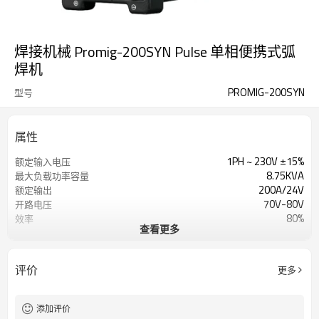
焊接机械 Promig-200SYN Pulse 单相便携式弧
焊机
PROMIG-200SYN
型号
属性
1PH ~ 230V ±15%
额定输入电压
8.75KVA
最大负载功率容量
200A/24V
额定输出
70V-80V
开路电压
80%
效率
查看更多
2个滚筒
送丝机构
2-18米/分钟
送丝速度范围
3年质保
保修单
评价
更多
540x230x480mm
方面
20KG
重量(KG)
添加评价