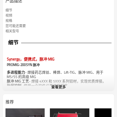
产品描述
细节
视频
规格
您可能还需要
相关型号
细节
Synergy，便携式，脉冲 MIG
PROMIG-200SYN 脉冲
多进程能力
- 焊接药芯焊丝、棒焊、Lift-TIG、脉冲 MIG、用于
MS/SS 的高级 MIG
脉冲 MIG 工艺
- 焊接 4XXX 和 5XXX 系列铝材，实现优质焊接。
协同控制
- 使用一个控件设置焊接程序。
查看更多
内置特色波形
- 提供平滑、稳定的电弧和卓越、可重复的焊接。
动态控制
- 控制从较软电弧到较硬电弧的焊接电弧锥宽度。
推荐