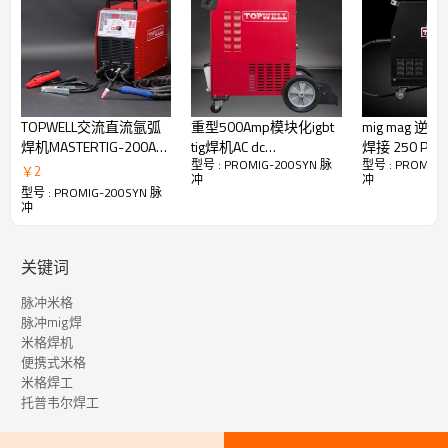
TOPWELL交流直流氩弧
重型500Amp模块化igbt
mig mag 逆变
焊机MASTERTIG-200AC
tig焊机AC dc
焊接 250 PRO
型号 : PROMIG-200SYN 脉
型号 : PROMIG-
/ 250AC用于铝
MASTERTIG-500CT
250SYN 脉冲
￥
2
冲
冲
型号 : PROMIG-200SYN 脉
冲
关键词
用于铝的 True Pulse MIG
脉冲米格
脉冲mig焊
米格焊机
便携式米格
脉冲 MIG 工艺的工作原理是在每个脉冲的电极末端形成一滴熔融
米格焊工
金属。然后，添加适量的电流，将一个液滴推过电弧并进入水
托普韦尔焊工
坑。这些液滴的转移通过电弧发生，每个脉冲一个液滴。