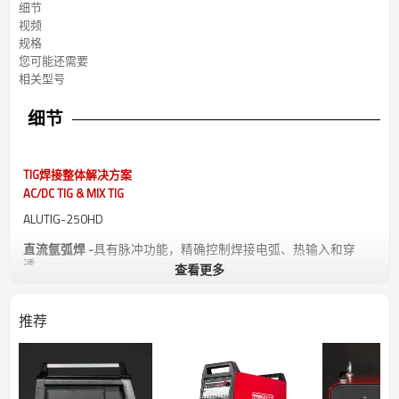
细节
视频
规格
您可能还需要
相关型号
细节
TIG焊接整体解决方案
AC/DC TIG & MIX TIG
ALUTIG-250HD
直流氩弧焊 -
具有脉冲功能，精确控制焊接电弧、热输入和穿
透。
查看更多
交流氩弧焊 -
具有 4 种交流波形（方波和正弦波），以及 3 种交
流波形控制（平衡、频率和幅度）。
推荐
混合 TIG-
在一个工作周期内同时具有交流电流和直流电流，电弧
集中度更好，熔深更深。
可靠而强大的设计 -
250A@60% 占空比，适合车间作业。