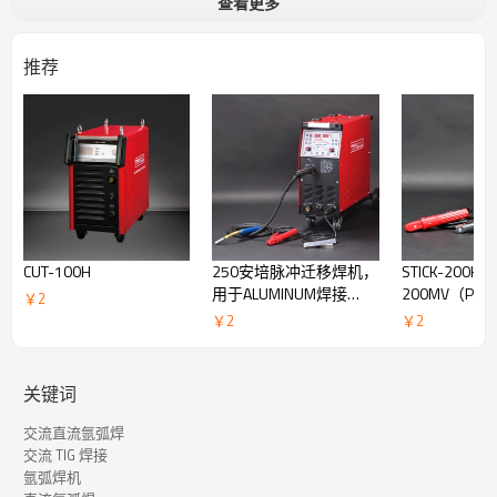
查看更多
交流氩弧焊 -
具有 2 种交流波形（方波和正弦波），以及 3 种交
流波形控制（平衡、频率和幅度）。
推荐
混合 TIG-
在一个工作周期内同时具有交流电流和直流电流，电弧
集中度更好，熔深更深。
可靠而强大的设计 -
320A@100% 占空比，适合轻工业工作。
CUT-100H
250安培脉冲迁移焊机，
STICK-200HD 
用于ALUMINUM焊接
200MV（PFC
￥
2
ALUMIG-250P
￥
2
￥
2
关键词
交流直流氩弧焊
交流 TIG 焊接
氩弧焊机