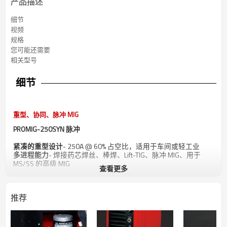
产品描述
细节
视频
规格
您可能还需要
相关型号
细节
重型、协同、脉冲 MIG
PROMIG-250SYN 脉冲
紧凑的重型设计
- 250A @ 60% 占空比，适用于车间或轻工业
多进程能力
- 焊接药芯焊丝、棒焊、Lift-TIG、脉冲 MIG、用于
MS/SS 的高级 MIG
查看更多
脉冲 MIG 工艺
- 焊接 4XXX 和 5XXX 系列铝材，实现优质焊接。
协同控制
- 通过三个简单的步骤开始焊接。
内置特色波形
- 提供平滑、稳定的电弧和卓越、可重复的焊接。
推荐
动态控制
l - 控制从较软电弧到较硬电弧的焊接电弧锥宽度。