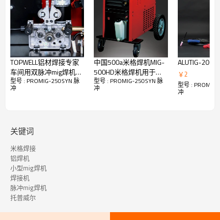
TOPWELL铝材焊接专家
中国500a米格焊机MIG-
ALUTIG-200P 
车间用双脉冲mig焊机
500HD米格焊机用于碳
￥
2
型号 : PROMIG-250SYN 脉
型号 : PROMIG-250SYN 脉
ALUMIG-250P
钢
型号 : PROMIG-
冲
冲
冲
关键词
米格焊接
用于铝的 True Pulse MIG
铝焊机
小型mig焊机
焊接机
脉冲mig焊机
脉冲 MIG 工艺的工作原理是在每个脉冲的电极末端形成一滴熔融
托普威尔
金属。然后，添加适量的电流，将一个液滴推过电弧并进入水
坑。这些液滴的转移通过电弧发生，每个脉冲一个液滴。