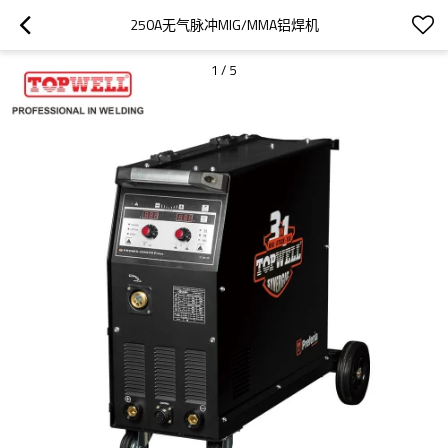
250A无气脉冲MIG/MMA铝焊机
1
/
5