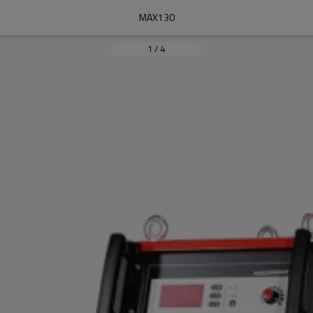
MAX130
1
/
4