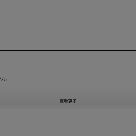
产力。
查看更多
厚度
25mm
50mm