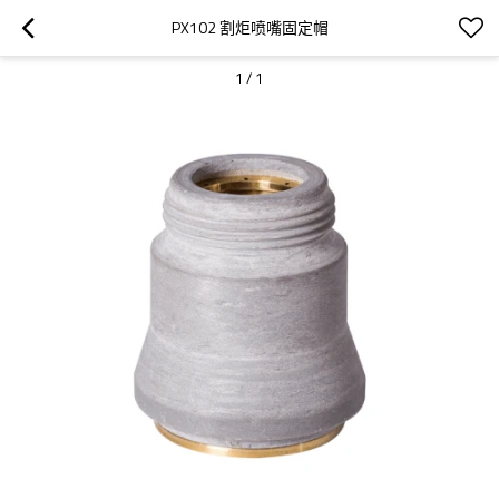
PX102 割炬喷嘴固定帽
1
/
1