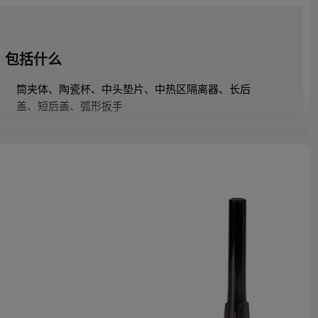
包括什么
筒夹体、陶瓷杯、中头垫片、中热区隔离器、长后
盖、短后盖、弧形扳手
火炬信息
T5W – 液冷高性能 Tig 焊枪；
Arc T5W 的尺寸与 WP18SC 相同，但功率增加了
35%。