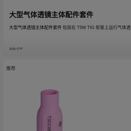
大型气体透镜主体配件套件
大型气体透镜主体配件套件
包括在 T5W TIG 炬管上运行气
特征
方便的储物箱 - 钓具箱式手提箱有助于保持您的消耗品
推荐
广泛的应用用途 - 套件包括一系列一次性和钨直径尺寸
易于更换 - 每个消耗性套件中都包含消耗性套件内容信
轻松地保持套件井井有条，从而可以轻松地随时更换消耗