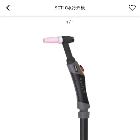
SGT18水冷焊枪
1
/
1