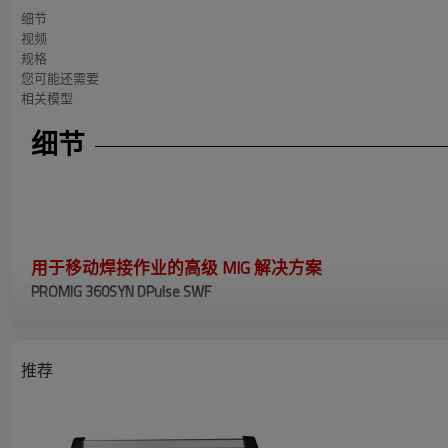
细节
视频
规格
您可能还需要
相关模型
细节
用于移动焊接作业的高级 MIG 解决方案
PROMIG 360SYN DPulse SWF
协同控制 -
使用一个控件设置焊接程序。只需 3 个步骤即可轻
改进的操作流程和控制 -
起弧控制、回烧控制、弧长控制、动态
高速脉冲 MIG (HSP) -
与MAG工艺相比，MS沉积速率可提高25~4
推荐
分离式送丝机和遥控器 -
便携式和方便的长距离工作。
高级 MIG 工艺可选 -
提供用于机器人焊接的高级 ULS、HSA、HPC
机器人就绪 -
通过模拟连接器或数字端口（包括 EtherNetIP、Devi