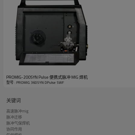
RJ485 等）的机器人接口的可选包。
HSP - 高速脉冲技术
PROMIG-200SYN Pulse 便携式脉冲 MIG 焊机
型号 : PROMIG 360SYN DPulse SWF
-专为要求苛刻的车间使用而设计，
沉积率可提高25~48%
适用于
- 与传统脉冲焊接相比，高速脉冲 (HSP) 工艺可让您节省
-一般来说，一个脉冲熔化一个熔滴，但是我们通过TOPWEL
关键词
高速脉冲mig
脉冲迁移
获得更好的焊缝
脉冲气保焊机
更少的热输入、更少的飞溅、更少的返工。
协同作用