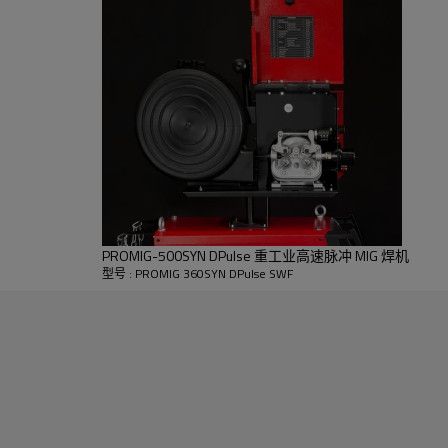
PROMIG-500SYN DPulse 重工业高速脉冲 MIG 焊机
型号 : PROMIG 360SYN DPulse SWF
各种材料，无论是用于制造厚材料还是钣金。
时间、金钱和能源。该工艺已准备好将脉冲焊接提升到一个全新的水平！
L的新型高速脉冲工艺增加了这些熔滴的提交。过渡将更快，HAZ区更
获得更高的焊接强度
熔深更深，无咬边缺陷，强度