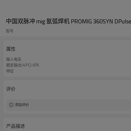
中国双脉冲 mig 氩弧焊机 PROMIG 360SYN DPulse 
型号
属性
输入电压
额定输出(40℃) 60%
特征
评价
添加评价
产品描述