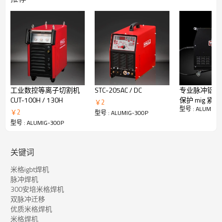
输入电源：400V，三相安培
范围：10-250A
40°C（104°F）时的额定输出：
250A at26.5V @ 60％占空比
重量：32KG
协同米格
机器的协同运行使它易于使用，即使对于初学者来说也是如此。只
需设置导线类型和直径，然后选择导线速度即可。现在您可以焊接
了！随着焊丝速度的增加/减少，电弧电压也增加/减少以维持恒定
工业数控等离子切割机
STC-205AC / DC
专业脉冲铝 CO2
的焊接电弧。
CUT-100H / 130H
保护 mig 紧
￥
2
脉冲米格
型号 : ALUMIG-
￥
2
脉冲MIG工艺的工作原理是每个脉冲在电极末端形成一个熔融金属
型号 : ALUMIG-300P
小滴。然后，仅添加适量的电流以将一个液滴推过电弧并进入熔
型号 : ALUMIG-300P
池。这些液滴的转移通过电弧发生，每个脉冲一个液滴。
优势：
飞溅很少或很少。
关键词
与GMAW金属转移的其他方式相比，对缺乏融合缺陷的抵抗力更
高。
米格igbt焊机
优良的焊缝外观。
脉冲焊机
减少的热量引起的变形。
300安培米格焊机
能够错位焊接。
双脉冲迁移
降低氢气沉积。
优质米格焊机
减少电弧吹动的趋势。
米格焊机
适用于机器人和硬自动化应用程序。