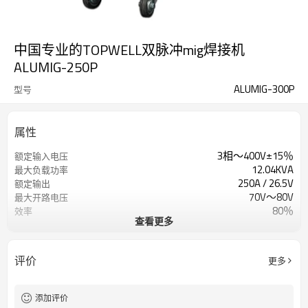
中国专业的TOPWELL双脉冲mig焊接机
ALUMIG-250P
ALUMIG-300P
型号
属性
3相〜400V±15％
额定输入电压
12.04KVA
最大负载功率
250A / 26.5V
额定输出
70V〜80V
最大开路电压
80％
效率
查看更多
4个滚筒
送丝机构
0〜25m /分钟
送丝速度范围
1年保修
保修单
评价
更多
790X250X650mm
方面
32公斤
重量
添加评价