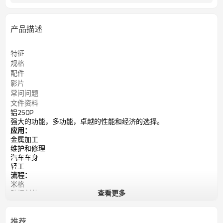
产品描述
特征
规格
配件
影片
常问问题
文件资料
铝250P
强大的功能，多功能，卓越的性能和经济的选择。
应用：
金属加工
维护和修理
汽车车身
轻工
流程：
米格
助焊剂芯
查看更多
脉冲MIG
双脉冲MIG
MMA（棒）
推荐