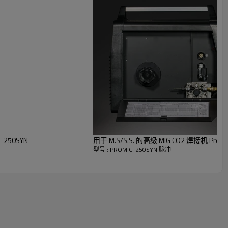
，您可以轻松获得美观的焊缝，同时控制器对工件的热量输入显着降低和
250SYN
用于 M.S/S.S. 的高级 MIG CO2 焊接机 ProMIG
少的返工，非常适合焊接薄铝板。
型号 : PROMIG-250SYN 脉冲
输）中的先进焊接曲线，焊接 MS 时飞溅物很少，节省您的二次工作时间。