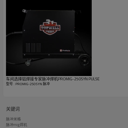
内置特色波形
- 提供平滑、稳定的电弧和卓越、可重复的焊接。
动态控制
l - 控制从较软电弧到较硬电弧的焊接电弧锥宽度。
用于铝的 True Pulse MIG
脉冲 MIG 工艺的工作原理是在每个脉冲的电极末端形成一滴
车间选择铝焊接专家脉冲焊机PROMIG-250SYN PULSE
流，将一个液滴推过电弧并进入水坑。这些液滴的转移通过电
型号 : PROMIG-250SYN 脉冲
低飞溅低碳钢
关键词
脉冲米格
PROMIG-250SYN Pulse 不仅是铝焊接专家，它在 MS/S
脉冲mig焊机