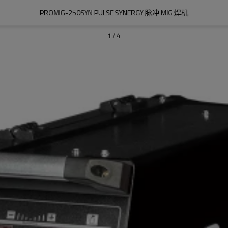
PROMIG-250SYN PULSE SYNERGY 脉冲 MIG 焊机
1
/
4