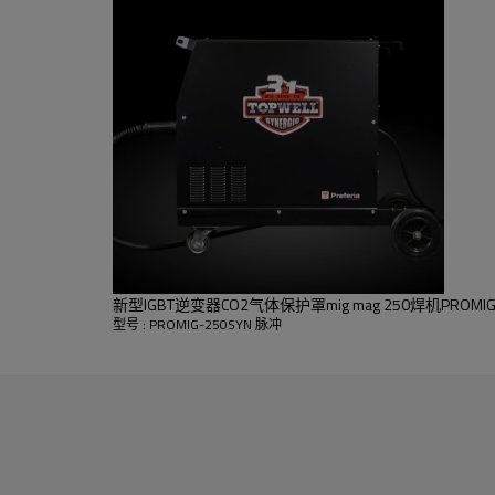
熔融金属。然后，添加适量的电
使用先进的 Pulse MIG
新型IGBT逆变器CO2气体保护罩mig mag 250焊机PROMIG-
弧发生，每个脉冲一个液滴。
增加。它导致更低的变形和更
型号 : PROMIG-250SYN 脉冲
S 焊接方面也有很好的效果。借助 Mastert 的 Jobs-list（短路传