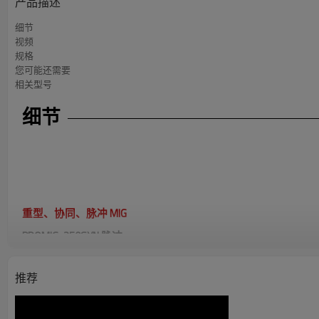
产品描述
细节
视频
规格
您可能还需要
相关型号
细节
重型、协同、脉冲 MIG
PROMIG-250SYN 脉冲
紧凑的重型设计
- 250A @ 60% 占空比，适用于车间或轻工业
推荐
多进程能力
- 焊接药芯焊丝、棒焊、Lift-TIG、脉冲 MIG、用于 MS
脉冲 MIG 工艺
- 焊接 4XXX 和 5XXX 系列铝材，实现优质焊接。
协同控制
- 通过三个简单的步骤开始焊接。