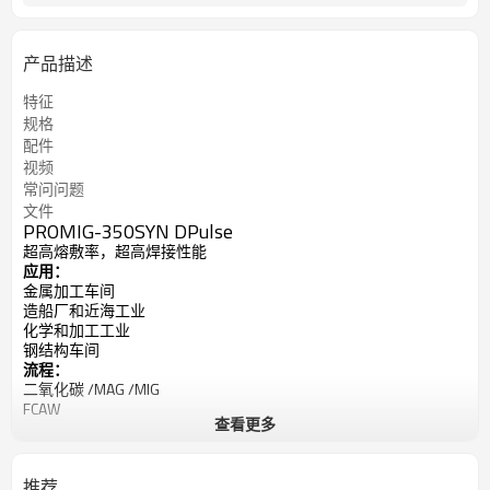
产品描述
特征
规格
配件
视频
常问问题
文件
PROMIG-350SYN DPulse
超高熔敷率，超高焊接性能
应用：
金属加工车间
造船厂和近海工业
化学和加工工业
钢结构车间
流程：
二氧化碳 /MAG /MIG
FCAW
查看更多
综合格斗（棒）
输入电源：380V，三相
40°C (104°F) 时的额定输出：
推荐
31.5V @60% 占空比时为 350A