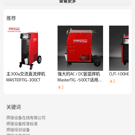
查看更多
交流氩弧焊 -
具有 4 种交流波形（方波和正弦波），以及 3 种交
流波形控制（平衡、频率和幅度）。
推荐
混合 TIG-
在一个工作周期内同时具有交流电流和直流电流，电弧
集中度更好，熔深更深。
可靠而强大的设计 -
320A@100% 占空比，适合轻工业工作。
主300a交流直流焊机
强大的AC / DC氩弧焊机
CUT-100HD
MASTERTIG-300CT
MasterTIG -500CT适用于
￥
2
所有TIG作业
￥
2
关键词
焊接设备在线有限公司
焊接设备校准标准
焊接培训设备