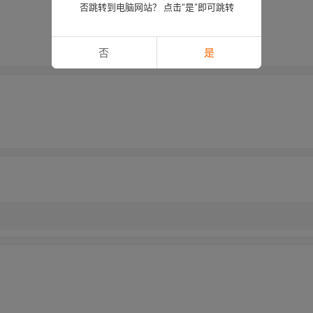
否跳转到电脑网站？ 点击“是”即可跳转
否
是